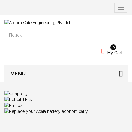
Вкл/
выкл
навиг
0
My Cart
MENU