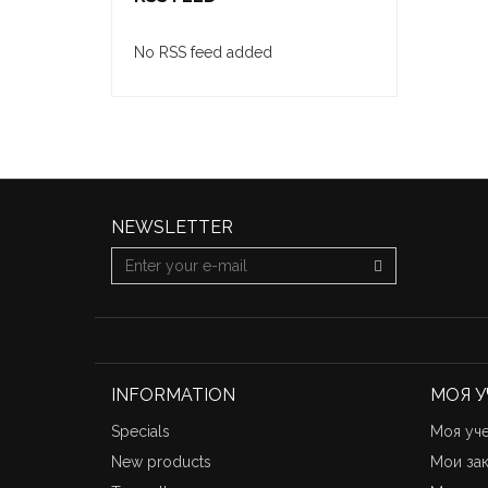
No RSS feed added
NEWSLETTER
INFORMATION
МОЯ У
Specials
Моя уче
New products
Мои за