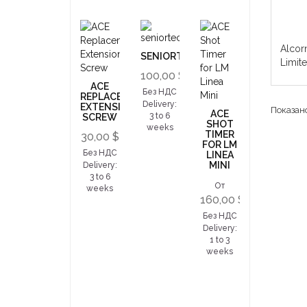
Alcor
SENIORTECH
Limit
100,00 $
ACE
Без НДС
REPLACEMENT
Delivery:
EXTENSION
Показано
ACE
3 to 6
SCREW
SHOT
weeks
TIMER
30,00 $
FOR LM
Без НДС
LINEA
MINI
Delivery:
3 to 6
От
weeks
160,00 $
Без НДС
Delivery:
1 to 3
weeks