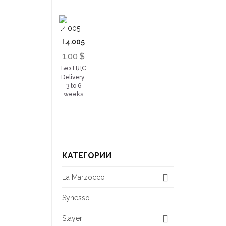
I.4.005
1,00 $
Без НДС
Delivery:
3 to 6
weeks
КАТЕГОРИИ
La Marzocco
Synesso
Slayer