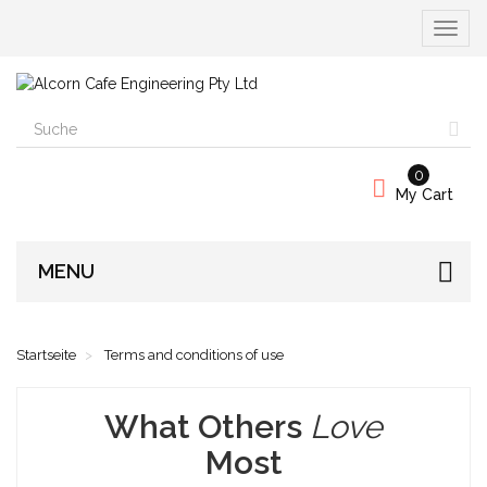
Naviga
umscha
0
My Cart
MENU
Startseite
Terms and conditions of use
What Others
Love
Most